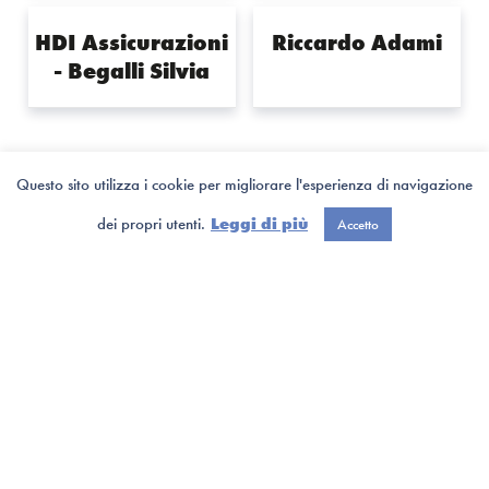
HDI Assicurazioni
Riccardo Adami
- Begalli Silvia
Questo sito utilizza i cookie per migliorare l'esperienza di navigazione
dei propri utenti.
Leggi di più
Accetto
Fondazione Più di un Sogno ETS
Via A. dall’Oca Bianca, 94 - 37059 Zevio, Verona

info@piudiunsogno.org

+39 (045) 606 6079

Orari di apertura