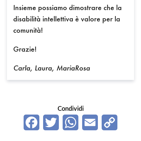
Insieme possiamo dimostrare che la
disabilità intellettiva è valore per la
comunità!
Grazie!
Carla, Laura, MariaRosa
Condividi
F
T
W
E
C
a
w
h
m
o