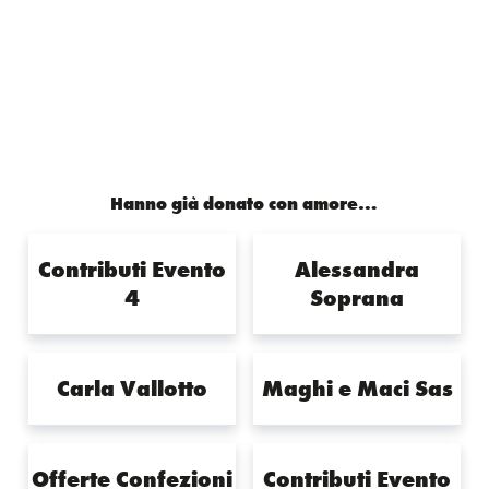
c
i
a
a
p
e
t
t
i
y
b
t
s
l
L
Hanno già donato con amore…
o
e
A
i
o
r
p
n
Contributi Evento
Alessandra
4
Soprana
k
p
k
Carla Vallotto
Maghi e Maci Sas
Offerte Confezioni
Contributi Evento