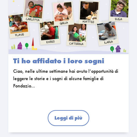
k
p
k
Ti ho affidato i loro sogni
Ciao, nelle ultime settimane hai avuto l’opportunità di
leggere le storie e i sogni di alcune famiglie di
Fondazio...
Leggi di più